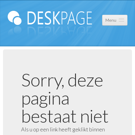
Menu
Over ons
Portfolio
Sorry, deze
Contact
pagina
Privacy Statement
bestaat niet
Als u op een link heeft geklikt binnen